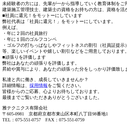
未経験者の方には、先輩が一から指導していく教育体制をご
建築施工管理技士、建築士の資格をお持ちの方は、資格を活
■社員に還元！をモットーにしています
弊社代表は「社員に還元！」をモットーにしています。
例えば、
・年に２回の社員旅行
・年に１回のゴルフコンペ
・ゴルフの打ちっぱなしやフィットネスの割引（社員証提示
等、楽しいイベントや嬉しい割引などをご用意しております
■頑張りを評価します
弊社はあなたの頑張りを評価します。
昇給や賞与により、あなたの頑張った分をしっかり評価致し
私達と共に働き、成長していきませんか？
詳細情報は、
採用情報
をご覧ください。
皆様からのご応募、心よりお待ちしております。
最後までご覧いただきありがとうございました。
雅テクニクス有限会社
〒605-0981 京都府京都市東山区本町八丁目98番地1
TEL：075-551-0757 FAX：075-551-0759