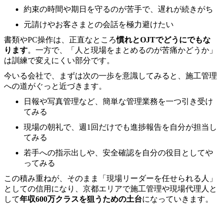
約束の時間や期日を守るのが苦手で、遅れが続きがち
元請けやお客さまとの会話を極力避けたい
書類やPC操作は、正直なところ
慣れとOJTでどうにでもな
ります
。一方で、「人と現場をまとめるのが苦痛かどうか」
は訓練で変えにくい部分です。
今いる会社で、まずは次の一歩を意識してみると、施工管理
への道がぐっと近づきます。
日報や写真管理など、簡単な管理業務を一つ引き受け
てみる
現場の朝礼で、週1回だけでも進捗報告を自分が担当し
てみる
若手への指示出しや、安全確認を自分の役目としてや
ってみる
この積み重ねが、そのまま「現場リーダーを任せられる人」
としての信用になり、京都エリアで施工管理や現場代理人と
して
年収600万クラスを狙うための土台
になっていきます。