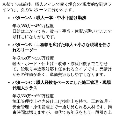
京都で40歳前後、職人メインで働く場合の“現実的な到達ラ
イン”は、次の3パターンに分かれます。
パターンA：職人一本・中小下請け勤務
年収380万〜450万程度
日給は上がっても、賞与・手当・休暇が薄いとここで
頭打ちになりがちです。
パターンB：工程幅を広げた職人＋小さな現場を任さ
れるリーダー
年収450万〜550万程度
軽天・ボード・仕上げ・改修・原状回復までこなせ
て、段取りや近隣対応も任されるタイプです。元請け
からの評価が高く、単価交渉もしやすくなります。
パターンC：職人経験をベースにした施工管理・現場
代理人クラス
年収550万〜650万程度
施工管理技士や内装仕上げ技能士を持ち、工程管理・
安全管理・原価管理まで一通り見られる人材です。拘
束時間は増えますが、40代でも年収をもう一段引き上