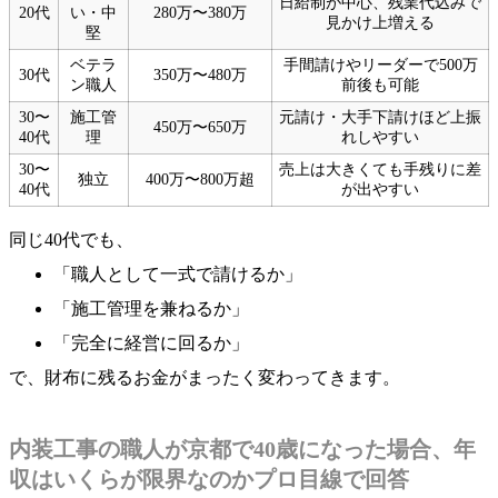
日給制が中心、残業代込みで
20代
い・中
280万〜380万
見かけ上増える
堅
ベテラ
手間請けやリーダーで500万
30代
350万〜480万
ン職人
前後も可能
30〜
施工管
元請け・大手下請けほど上振
450万〜650万
40代
理
れしやすい
30〜
売上は大きくても手残りに差
独立
400万〜800万超
40代
が出やすい
同じ40代でも、
「職人として一式で請けるか」
「施工管理を兼ねるか」
「完全に経営に回るか」
で、財布に残るお金がまったく変わってきます。
内装工事の職人が京都で40歳になった場合、年
収はいくらが限界なのかプロ目線で回答