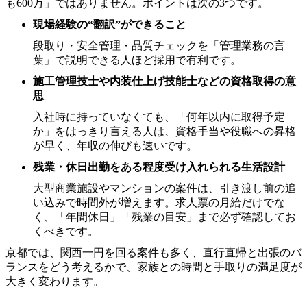
も600万」ではありません。ポイントは次の3つです。
現場経験の“翻訳”ができること
段取り・安全管理・品質チェックを「管理業務の言
葉」で説明できる人ほど採用で有利です。
施工管理技士や内装仕上げ技能士などの資格取得の意
思
入社時に持っていなくても、「何年以内に取得予定
か」をはっきり言える人は、資格手当や役職への昇格
が早く、年収の伸びも速いです。
残業・休日出勤をある程度受け入れられる生活設計
大型商業施設やマンションの案件は、引き渡し前の追
い込みで時間外が増えます。求人票の月給だけでな
く、「年間休日」「残業の目安」まで必ず確認してお
くべきです。
京都では、関西一円を回る案件も多く、直行直帰と出張のバ
ランスをどう考えるかで、家族との時間と手取りの満足度が
大きく変わります。