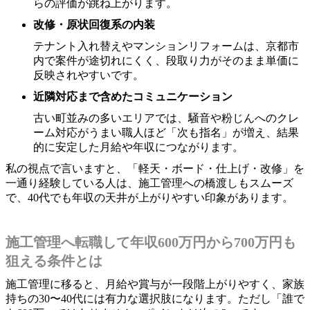
らの評価が跳ね上がります。
改修・原状回復系の内装
テナント入れ替えやマンションリフォームは、京都市
内で案件が途切れにくく、段取り力がそのまま単価に
反映されやすいです。
近隣対応まで含めたコミュニケーション
古い町並みの多いエリアでは、騒音や粉じんへのクレ
ーム対応がうまい職人ほど「次も指名」が増え、結果
的に安定した月給や年収につながります。
私の視点で言いますと、「軽天・ボード・仕上げ・改修」を
一通り経験している人は、施工管理への橋渡しもスムーズ
で、40代でも年収の天井が上がりやすい印象があります。
施工管理へ転職して年収600万円から700万円も
狙える条件とは
施工管理に移ると、月給や賞与が一段階上がりやすく、家族
持ちの30〜40代には有力な選択肢になります。ただし「誰で