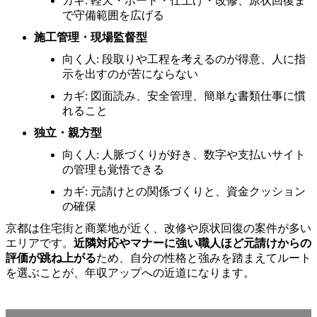
カギ: 軽天・ボード・仕上げ・改修、原状回復ま
で守備範囲を広げる
施工管理・現場監督型
向く人: 段取りや工程を考えるのが得意、人に指
示を出すのが苦にならない
カギ: 図面読み、安全管理、簡単な書類仕事に慣
れること
独立・親方型
向く人: 人脈づくりが好き、数字や支払いサイト
の管理も覚悟できる
カギ: 元請けとの関係づくりと、資金クッション
の確保
京都は住宅街と商業地が近く、改修や原状回復の案件が多い
エリアです。
近隣対応やマナーに強い職人ほど元請けからの
評価が跳ね上がる
ため、自分の性格と強みを踏まえてルート
を選ぶことが、年収アップへの近道になります。