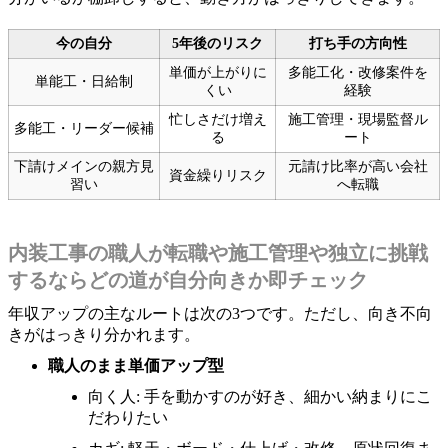
今の自分
5年後のリスク
打ち手の方向性
単価が上がりに
多能工化・改修案件を
単能工・日給制
くい
経験
忙しさだけ増え
施工管理・現場監督ル
多能工・リーダー候補
る
ート
下請けメインの親方見
元請け比率が高い会社
資金繰りリスク
習い
へ転職
内装工事の職人が転職や施工管理や独立に挑戦
するならどの道が自分向きか即チェック
年収アップの主なルートは次の3つです。ただし、向き不向
きがはっきり分かれます。
職人のまま単価アップ型
向く人: 手を動かすのが好き、細かい納まりにこ
だわりたい