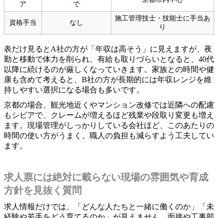
ア
で
施工管理技士・技能士に手当あ
資格手当
なし
り
表だけ見るとA社の方が「年収は高そう」に見えますが、夜
勤と移動で体力を削られ、有給も取りづらいとなると、40代
以降に続けるのが厳しくなっていきます。家族との時間や健
康も含めて考えると、B社の方が長期的には年収レンジを維
持しやすい選択になる場合も多いです。
京都の場合、観光地近くやマンション改修では近隣への配慮
もシビアで、クレームが増えるほど残業や段取り変更も増え
ます。現場管理がしっかりしている会社ほど、このあたりの
時間の使い方がうまく、職人の負担も減らすよう工夫してい
ます。
求人票には絶対に載らない現場の雰囲気や育成
方針を見抜く質問
求人情報だけでは、「どんな人たちと一緒に働くのか」「未
経験や若手をどう育てるのか」が見えません。面接や工事部