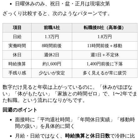
日曜休みのみ、祝日・盆・正月は現場次第
ざっくり比較すると、次のようなパターンです。
項目
前職A社
転職後B社（高単価）
日給
1.3万円
1.8万円
実働時間
8時間前後
11時間前後＋移動
休日
週休2日
週1日＋不定休
時給換算
約1,600円
1,400円前後に下落
手残り感
少ないが安定
多く見えるが常に疲労
数字だけ見ると年収は上がっているのに、「休みがほぼな
い」「体がもたない」「家族との時間ゼロ」で、1〜2年でま
た転職、という流れになりがちです。
回避のポイント
面接時に「平均退社時間」「年間休日実績」「移動時
間の扱い」を具体的に聞く
月給・日給ではなく、
時給換算と休日日数
で冷静に比