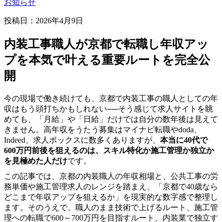
お知らせ
投稿日：2026年4月9日
内装工事職人が京都で転職し年収アッ
プを本気で叶える重要ルートを完全公
開
今の現場で働き続けても、京都で内装工事の職人としての年
収はもう頭打ちかもしれない──そう感じて求人サイトを眺
めても、「月給」や「日給」だけでは自分の数年後は見えて
きません。高年収をうたう募集はマイナビ転職やdoda、
Indeed、求人ボックスに数多くありますが、
本当に40代で
600万円前後を狙えるのは、スキル特化か施工管理か独立か
を見極めた人だけ
です。
この記事では、京都の内装職人の年収相場と、公共工事の労
務単価や施工管理求人のレンジを踏まえ、「京都で40歳なら
どこまで年収アップを狙えるか」を現実的な数字感で整理し
ます。そのうえで、職人のまま技術で上げるルート、施工管
理への転職で600～700万円を目指すルート、内装業で独立す