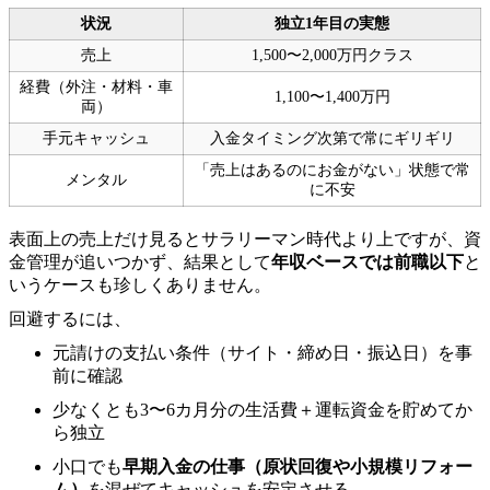
状況
独立1年目の実態
売上
1,500〜2,000万円クラス
経費（外注・材料・車
1,100〜1,400万円
両）
手元キャッシュ
入金タイミング次第で常にギリギリ
「売上はあるのにお金がない」状態で常
メンタル
に不安
表面上の売上だけ見るとサラリーマン時代より上ですが、資
金管理が追いつかず、結果として
年収ベースでは前職以下
と
いうケースも珍しくありません。
回避するには、
元請けの支払い条件（サイト・締め日・振込日）を事
前に確認
少なくとも3〜6カ月分の生活費＋運転資金を貯めてか
ら独立
小口でも
早期入金の仕事（原状回復や小規模リフォー
ム）
を混ぜてキャッシュを安定させる