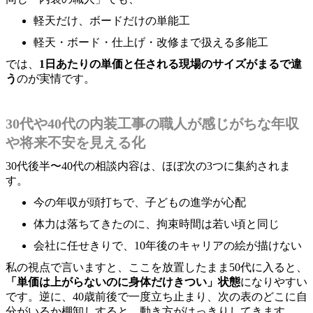
軽天だけ、ボードだけの単能工
軽天・ボード・仕上げ・改修まで扱える多能工
では、
1日あたりの単価と任される現場のサイズがまるで違
う
のが実情です。
30代や40代の内装工事の職人が感じがちな年収
や将来不安を見える化
30代後半〜40代の相談内容は、ほぼ次の3つに集約されま
す。
今の年収が頭打ちで、子どもの進学が心配
体力は落ちてきたのに、拘束時間は若い頃と同じ
会社に任せきりで、10年後のキャリアの絵が描けない
私の視点で言いますと、ここを放置したまま50代に入ると、
「単価は上がらないのに身体だけきつい」状態
になりやすい
です。逆に、40歳前後で一度立ち止まり、次の表のどこに自
分がいるか棚卸しすると、動き方がはっきりしてきます。