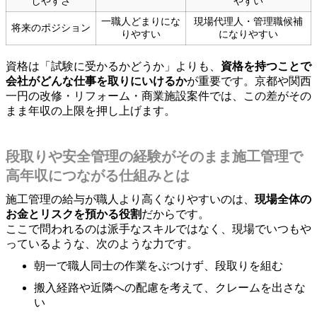
しやすさ
やすい
一職人どまりにな
現場代理人・管理職候補
将来のポジション
りやすい
になりやすい
資格は「試験に受かるかどうか」よりも、
資格を持つことで
会社がどんな仕事を取りにいけるか
が重要です。京都や関西
一円の改修・リフォーム・商業施設案件では、この差がその
まま年収の上限を押し上げます。
段取りや安全管理の経験がそのまま施工管理で
高年収につながる仕組みとは
施工管理の給与が職人より高くなりやすいのは、
現場全体の
お金とリスクを預かる役割
だからです。
ここで問われるのは派手なスキルではなく、現場でいつもや
っているような、次のような力です。
朝一で職人同士の作業をぶつけず、段取りを組む
搬入経路や近隣への配慮を考えて、クレームを出さな
い