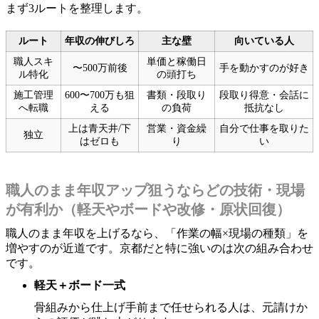
まず3ルートを整理します。
ルート
年収の伸びしろ
主な壁
向いている人
職人スキ
単価と稼働日
〜500万前後
手を動かすのが好き
ル特化
の頭打ち
施工管理
600〜700万も狙
書類・段取り
段取り得意・会話に
へ転職
える
の負荷
抵抗なし
上は青天井/下
営業・資金繰
自分で仕事を取りた
独立
はゼロも
り
い
職人のまま年収アップ狙うならどの技術・現場
が有利か（軽天やボードや改修・原状回復）
職人のまま年収を上げるなら、「作業の幅×現場の種類」を
増やすのが近道です。京都だと特に強いのは次の組み合わせ
です。
軽天＋ボード一式
骨組みから仕上げ手前まで任せられる人は、元請けか