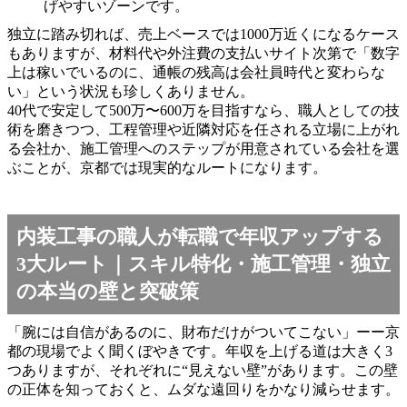
げやすいゾーンです。
独立に踏み切れば、売上ベースでは1000万近くになるケース
もありますが、材料代や外注費の支払いサイト次第で「数字
上は稼いでいるのに、通帳の残高は会社員時代と変わらな
い」という状況も珍しくありません。
40代で安定して500万〜600万を目指すなら、職人としての技
術を磨きつつ、工程管理や近隣対応を任される立場に上がれ
る会社か、施工管理へのステップが用意されている会社を選
ぶことが、京都では現実的なルートになります。
内装工事の職人が転職で年収アップする
3大ルート｜スキル特化・施工管理・独立
の本当の壁と突破策
「腕には自信があるのに、財布だけがついてこない」ーー京
都の現場でよく聞くぼやきです。年収を上げる道は大きく3
つありますが、それぞれに“見えない壁”があります。この壁
の正体を知っておくと、ムダな遠回りをかなり減らせます。