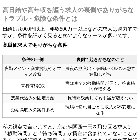
高日給や高年収を謳う求人の裏側やありがちな
トラブル・危険な条件とは
日給1万8000円以上、年収500万円以上などの求人は魅力的で
すが、条件を細かく見ると次のようなケースが多いです。
高単価求人でありがちな条件
条件の一例
裏側で起きがちなのこと
夜勤メイン・商業施設やオフ
深夜の搬入出・仮眠レベルの休憩で
ィス改修
連勤しがち
実は車での移動時間が長く、拘束時
直行直帰OK
間が増える
残業代込みの固定月給
長時間残業しても手当が増えない
現場の切れ目ごとに収入が不安定に
短期高収入の案件多め
なる
私の視点で言いますと、京都や関西一円を飛び回る求人は
「移動時間」と「待ち時間」が賃金に含まれていないことが
多く、時給に割ると前職より下がっていたという声が本当に