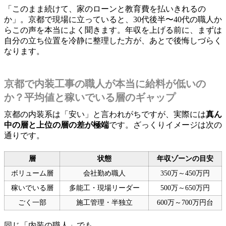
「このまま続けて、家のローンと教育費を払いきれるの
か」。京都で現場に立っていると、30代後半〜40代の職人か
らこの声を本当によく聞きます。年収を上げる前に、まずは
自分の立ち位置を冷静に整理した方が、あとで後悔しづらく
なります。
京都で内装工事の職人が本当に給料が低いの
か？平均値と稼いでいる層のギャップ
京都の内装系は「安い」と言われがちですが、実際には
真ん
中の層と上位の層の差が極端
です。ざっくりイメージは次の
通りです。
層
状態
年収ゾーンの目安
ボリューム層
会社勤め職人
350万～450万円
稼いでいる層
多能工・現場リーダー
500万～650万円
ごく一部
施工管理・半独立
600万～700万円台
同じ「内装の職人」でも、