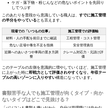
ケガ・落下物・粉じんなどの危ないポイントを先回り
してつぶす
このあたりを普段から意識している職人は、
すでに施工管理
の半分をやっている
とも言えます。
現場での「いつもの仕事」
施工管理での評価軸
材料・人の手配を前日までに確認
工程管理・コスト管理
危ない足場や養生不足を指摘
安全管理責任
近隣へのあいさつや車両の置き方調
クレーム対応力・元請け評
整
価
このテーブルの左側を意識的に増やしていくほど、施工管理
に上がった時に
即戦力として評価されやすくなり、年収テー
ブルの高いゾーンに入りやすい
構造になっています。
書類苦手な人でも施工管理が向くタイプ・向か
ないタイプはどこで見抜ける？
「パソコンも書類も嫌いだから、自分は管理職には向かな