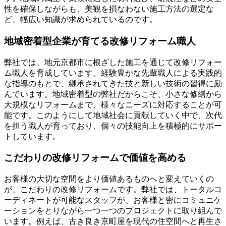
性を確保しながらも、美観を損なわない施工方法の選定な
ど、幅広い知識が求められているのです。
地域密着型企業が育てる改修リフォーム職人
弊社では、地元京都市に根ざした施工を通じて改修リフォー
ム職人を育成しています。経験豊かな先輩職人による実践的
な指導のもとで、継承されてきた技と新しい技術の習得に励
んでいます。地域密着型の弊社だからこそ、小さな修繕から
大規模なリフォームまで、様々なニーズに対応することが可
能です。このようにして地域社会に貢献していく中で、次代
を担う職人が育っており、個々の技能向上を積極的にサポー
トしています。
こだわりの改修リフォームで価値を高める
お客様の大切な空間をより価値あるものへと変えていくの
が、こだわりの改修リフォームです。弊社では、トータルコ
ーディネートが可能なスタッフが、お客様と密にコミュニケ
ーションをとりながら一つ一つのプロジェクトに取り組んで
います。例えば、古き良き京町屋を現代の住空間へと再生さ