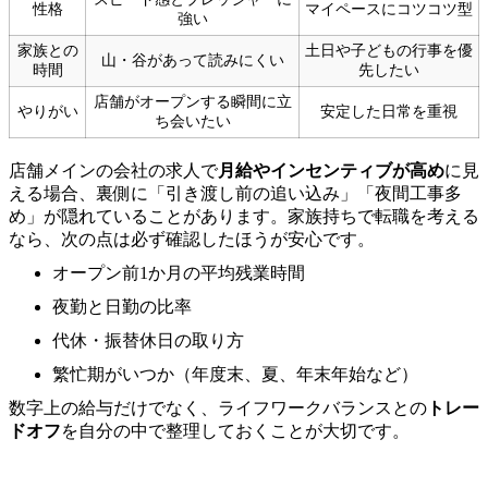
性格
マイペースにコツコツ型
強い
家族との
土日や子どもの行事を優
山・谷があって読みにくい
時間
先したい
店舗がオープンする瞬間に立
やりがい
安定した日常を重視
ち会いたい
店舗メインの会社の求人で
月給やインセンティブが高め
に見
える場合、裏側に「引き渡し前の追い込み」「夜間工事多
め」が隠れていることがあります。家族持ちで転職を考える
なら、次の点は必ず確認したほうが安心です。
オープン前1か月の平均残業時間
夜勤と日勤の比率
代休・振替休日の取り方
繁忙期がいつか（年度末、夏、年末年始など）
数字上の給与だけでなく、ライフワークバランスとの
トレー
ドオフ
を自分の中で整理しておくことが大切です。