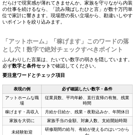
だらけで現実感が薄れてきませんか。家族を守りながら内装
の仕事を続けるなら、「読み飛ばしたひと言」が数十万円単
位で家計に響きます。現場歴の長い立場から、勘違いしやす
いポイントを絞り込みます。
「アットホーム」「稼げます」このワードの落
とし穴！数字で絶対チェックすべきポイント
ふんわりした言葉は、たいてい数字の弱さを隠しています。
必ず
数字と条件セット
で確認してください。
要注意ワードとチェック項目
表現の例
必ず確認したい数字・条件
アットホームな職
従業員数、平均年齢、直行直帰の有無、残業
場
時間
稼げます・高収入
月給か日給か、残業・夜勤込みか、年間休日
家族を大切に
家族手当の金額、対象人数、支給開始時期
研修期間の給与、有給が使えるのはいつから
未経験歓迎
か