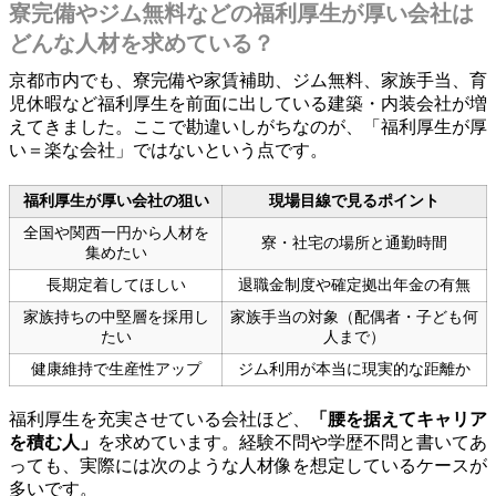
寮完備やジム無料などの福利厚生が厚い会社は
どんな人材を求めている？
京都市内でも、寮完備や家賃補助、ジム無料、家族手当、育
児休暇など福利厚生を前面に出している建築・内装会社が増
えてきました。ここで勘違いしがちなのが、「福利厚生が厚
い＝楽な会社」ではないという点です。
福利厚生が厚い会社の狙い
現場目線で見るポイント
全国や関西一円から人材を
寮・社宅の場所と通勤時間
集めたい
長期定着してほしい
退職金制度や確定拠出年金の有無
家族持ちの中堅層を採用し
家族手当の対象（配偶者・子ども何
たい
人まで）
健康維持で生産性アップ
ジム利用が本当に現実的な距離か
福利厚生を充実させている会社ほど、
「腰を据えてキャリア
を積む人」
を求めています。経験不問や学歴不問と書いてあ
っても、実際には次のような人材像を想定しているケースが
多いです。