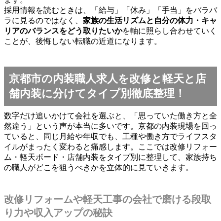
採用情報を読むときは、「給与」「休み」「手当」をバラバ
ラに見るのではなく、
家族の生活リズムと自分の体力・キャ
リアのバランスをどう取りたいか
を軸に照らし合わせていく
ことが、後悔しない転職の近道になります。
京都市の内装職人求人を改修と軽天と店
舗内装に分けてタイプ別徹底整理！
数字だけ追いかけて会社を選ぶと、「思っていた働き方と全
然違う」という声が本当に多いです。京都の内装現場を回っ
ていると、同じ月給や年収でも、工種や働き方でライフスタ
イルがまったく変わると痛感します。ここでは改修リフォー
ム・軽天ボード・店舗内装をタイプ別に整理して、家族持ち
の職人がどこを狙うべきかを立体的に見ていきます。
改修リフォームや軽天工事の会社で磨ける段取
り力や収入アップの秘訣