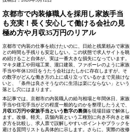
京都市で内装修職人を採用し家族手当
も充実！長く安心して働ける会社の見
極め方や月収35万円のリアル
京都市で内装の仕事を続けたいのに、日給と残業頼みで家族
との時間も手残りも安定しない。この状態で求人サイトを眺
め続けること自体が、実は一番大きな損失になっています。
マキタ建工や田端工業、瀧口建装、ファボーレのように家族
手当や年休120日をうたう会社はたしかに存在しますが、そ
の数字がどんな働き方の上に成り立っているかまで見抜けな
いと、「条件は良さそうなのに生活は楽にならない」という
落とし穴にはまります。
本記事では、京都市の内装職人の給与相場と年間休日、家族
手当や住宅手当がどの程度一般的なのかを整理したうえで、
月収35万円や家族手当という数字の裏側
を現場目線で解体し
ます。改修、軽天、店舗内装という工種別に向き不向きと稼
ぎ方を比較し、求人票で誤解しやすいポイントやブラックを
避ける質問リストも具体的に示します。さらに、実際の改修