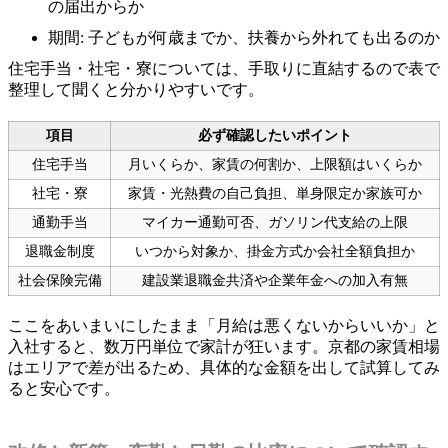
の届出からか
期間: 子どもが何歳までか、扶養から外れても出るのか
住宅手当・社宅・寮については、手取りに直結するので表で
整理して聞くと分かりやすいです。
項目
必ず確認したいポイント
住宅手当
月いくらか、家賃の何割か、上限額はいくらか
社宅・寮
家賃・光熱費の自己負担、単身限定か家族可か
通勤手当
マイカー通勤可否、ガソリン代支給の上限
退職金制度
いつから対象か、掛金方式か会社全額負担か
社会保険完備
建設業退職金共済や企業年金への加入有無
ここをあいまいにしたまま「月給は悪くないからいいか」と
入社すると、数万円単位で家計が狂います。京都の家賃相場
はエリアで差が出るため、具体的な金額を出して試算してみ
ると安心です。