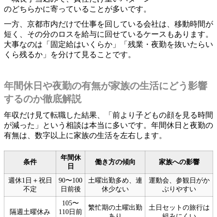
のどちらかに寄っていることが多いです。
一方、京都市内だけで仕事を回している会社は、移動時間が
短く、その分のロスを給与に回せているケースもあります。
大事なのは「固定給はいくらか」「残業・夜勤を抜いたらい
くら残るか」を分けて見ることです。
年間休日や夜勤の有無が家族の生活にどう影響
するのか徹底解説
年収だけ見て転職した結果、「前より子どもの顔を見る時間
が減った」という相談は本当に多いです。年間休日と夜勤の
有無は、数字以上に家族の生活を左右します。
年間休
条件
働き方の傾向
家族への影響
日
週休1日＋祝日
90〜100
土曜出勤多め、連
運動会、参観日がか
不定
日前後
休少ない
ぶりやすい
105〜
繁忙期の土曜出勤
土日セットの旅行は
隔週土曜休み
110日前
あり
組みにくい