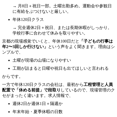
→ 月8日＋祝日一部。土曜出勤多め。運動会や参観日
に有給をぶつけないと厳しい。
年休120日クラス
→ 完全週休2日＋祝日、または長期休暇がしっかり。
学校行事に合わせて休みを取りやすい。
京都の現場感覚でいくと、年休100日だと
「子どもの行事は
年2〜3回しか行けない」
という声をよく聞きます。理由はシ
ンプルで、
土曜が現場の山場になりやすい
工期が詰まると日曜や祝日も出てほしいと言われる
からです。
一方で年休120日クラスの会社は、最初から
工程管理と人員
配置で「休める前提」で段取り
しているので、現場管理のク
セがまったく違います。求人情報で、
週休2日か週休1日＋隔週か
年末年始・夏季休暇の日数