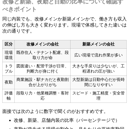
改修と新築、夜勤と日勤の比率について確認す
べきポイント
同じ内装でも、改修メインか新築メインかで、働き方も収入
の伸ばし方も大きく変わります。現場で体感してきた違いは
次の通りです。
区分
改修メインの会社
新築メインの会社
現場
既存住人・テナント配慮、段
広い現場で流れ作業が多い
環境
取り力が命
トラ
図面違い・配管干渉が日常、
大きな手戻りは少ないが、工
ブル
判断力が身に付く
程遅れの圧が強い
商業施設・駅ナカだと夜勤割
大型新築は日勤中心だが長時
夜勤
合が上がりがち
間になりやすい
評価
段取り力・他業種調整・客対
スピード・施工精度・安全管
軸
応
理
面接では次のように数字で聞くのがおすすめです。
改修、新築、店舗内装の比率（パーセンテージで）