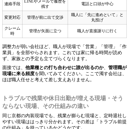
LINEやメールで履歴を
連絡手段
電話と口頭が中心
残す
職人に「先に進めといて」と
変更対応
管理が前に出て交渉
丸投げ
クレーム
管理が矢面に立つ
職人が直接謝りに行く
時
調整力が弱い会社ほど、職人が現場で「営業」「管理」「作
業員」を全部やらされます。これでは家に帰る時間が読め
ず、家族との予定も立てづらくなります。
面接では、
他業種との打ち合わせに誰が出るのか
、
管理職が
現場に来る頻度
を聞いてみてください。ここで濁す会社は、
ほぼ職人任せと考えて差し支えありません。
トラブルで残業や休日出勤が増える現場・そう
ならない現場、その仕組みの違い
同じ京都の内装現場でも、残業が膨らむ現場と、定時退社し
やすい現場ははっきり分かれます。その差は「トラブル前提
の仕組み」を持っているかどうかです。