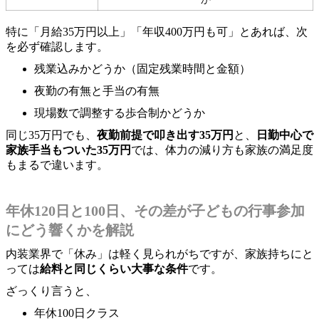
特に「月給35万円以上」「年収400万円も可」とあれば、次
を必ず確認します。
残業込みかどうか（固定残業時間と金額）
夜勤の有無と手当の有無
現場数で調整する歩合制かどうか
同じ35万円でも、
夜勤前提で叩き出す35万円
と、
日勤中心で
家族手当もついた35万円
では、体力の減り方も家族の満足度
もまるで違います。
年休120日と100日、その差が子どもの行事参加
にどう響くかを解説
内装業界で「休み」は軽く見られがちですが、家族持ちにと
っては
給料と同じくらい大事な条件
です。
ざっくり言うと、
年休100日クラス