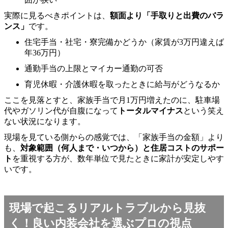
実際に見るべきポイントは、
額面より「手取りと出費のバラ
ンス」
です。
住宅手当・社宅・寮完備かどうか（家賃が3万円違えば
年36万円）
通勤手当の上限とマイカー通勤の可否
育児休暇・介護休暇を取ったときに給与がどうなるか
ここを見落とすと、家族手当で月1万円増えたのに、駐車場
代やガソリン代が自腹になって
トータルマイナス
という笑え
ない状況になります。
現場を見ている側からの感覚では、「家族手当の金額」より
も、
対象範囲（何人まで・いつから）と住居コストのサポー
ト
を重視する方が、数年単位で見たときに家計が安定しやす
いです。
現場で起こるリアルトラブルから見抜
く！良い内装会社を選ぶプロの視点