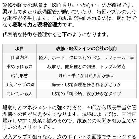
改修や軽天の現場は「図面通りにいかない」のが前提です。
梁が出てきたり設備配管が動いていたり、毎回パズルのよう
な調整が発生します。この現場で評価されるのは、腕だけで
なく
段取り力と現場管理力
です。
代表的な特徴を整理すると下のようになります。
項目
改修・軽天メインの会社の傾向
仕事内容
軽天、ボード、クロス前の下地、リフォーム工事
求められる力
段取り、他業種との調整、トラブル対応
給与形態
月給＋手当か日給月給が多い
収入アップの鍵
職長・現場管理を任されるかどうか
向いている人
現場の「司令塔」役が好きなタイプ
段取りとマネジメントに強くなると、30代から職長手当や管
理職への道が見えやすくなります。現場によっては、直行直
帰がしやすく残業も読めるので、家族との時間を組み立てや
すいのもメリットです。
収入アップを狙うなら、次のポイントを面接でチェックする