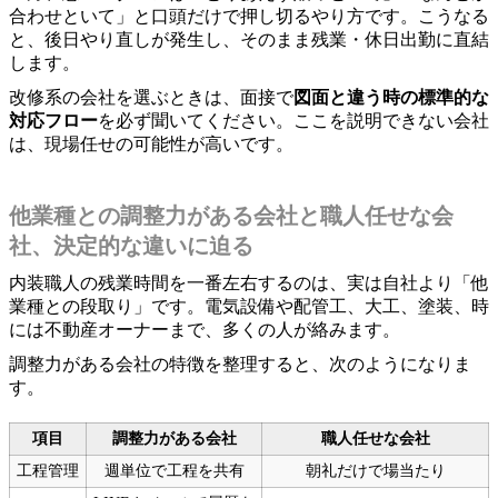
合わせといて」と口頭だけで押し切るやり方です。こうなる
と、後日やり直しが発生し、そのまま残業・休日出勤に直結
します。
改修系の会社を選ぶときは、面接で
図面と違う時の標準的な
対応フロー
を必ず聞いてください。ここを説明できない会社
は、現場任せの可能性が高いです。
他業種との調整力がある会社と職人任せな会
社、決定的な違いに迫る
内装職人の残業時間を一番左右するのは、実は自社より「他
業種との段取り」です。電気設備や配管工、大工、塗装、時
には不動産オーナーまで、多くの人が絡みます。
調整力がある会社の特徴を整理すると、次のようになりま
す。
項目
調整力がある会社
職人任せな会社
工程管理
週単位で工程を共有
朝礼だけで場当たり