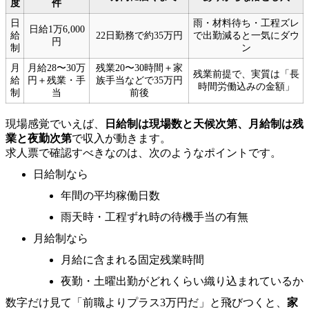
度
件
日
雨・材料待ち・工程ズレ
日給1万6,000
給
22日勤務で約35万円
で出勤減ると一気にダウ
円
制
ン
月
月給28〜30万
残業20〜30時間＋家
残業前提で、実質は「長
給
円＋残業・手
族手当などで35万円
時間労働込みの金額」
制
当
前後
現場感覚でいえば、
日給制は現場数と天候次第、月給制は残
業と夜勤次第
で収入が動きます。
求人票で確認すべきなのは、次のようなポイントです。
日給制なら
年間の平均稼働日数
雨天時・工程ずれ時の待機手当の有無
月給制なら
月給に含まれる固定残業時間
夜勤・土曜出勤がどれくらい織り込まれているか
数字だけ見て「前職よりプラス3万円だ」と飛びつくと、
家