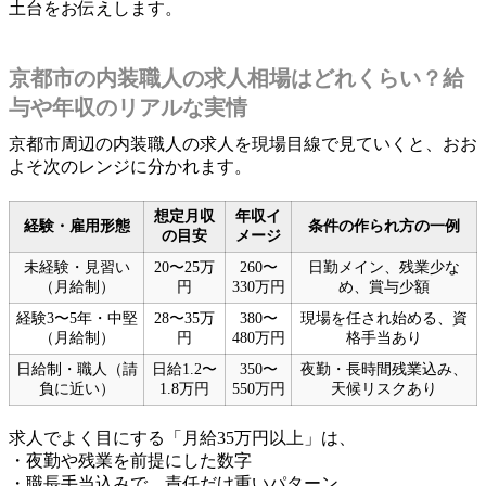
土台をお伝えします。
京都市の内装職人の求人相場はどれくらい？給
与や年収のリアルな実情
京都市周辺の内装職人の求人を現場目線で見ていくと、おお
よそ次のレンジに分かれます。
想定月収
年収イ
経験・雇用形態
条件の作られ方の一例
の目安
メージ
未経験・見習い
20〜25万
260〜
日勤メイン、残業少な
（月給制）
円
330万円
め、賞与少額
経験3〜5年・中堅
28〜35万
380〜
現場を任され始める、資
（月給制）
円
480万円
格手当あり
日給制・職人（請
日給1.2〜
350〜
夜勤・長時間残業込み、
負に近い）
1.8万円
550万円
天候リスクあり
求人でよく目にする「月給35万円以上」は、
・夜勤や残業を前提にした数字
・職長手当込みで、責任だけ重いパターン