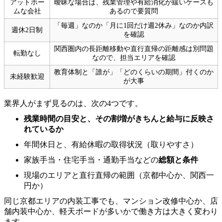
アットホー
曖昧な場合は、残業管理や有給消化が緩いケースも
ムな会社
あるので要質問
「毎週」なのか「月に1回だけ週2休み」なのか内訳
週休2日制
を確認
関西圏内の長距離移動や直行直帰の距離感は別問題
転勤なし
なので、担当エリアを確認
教育体制と「誰が」「どのくらいの期間」付くのか
未経験歓迎
が大事
業界人がまず見るのは、次の4つです。
残業時間の目安と、その割増がきちんと給与に反映さ
れているか
年間休日と、有給休暇の取得状況（取りやすさ）
家族手当・住宅手当・通勤手当などの
総額と条件
現場のエリアと直行直帰の範囲（京都中心か、関西一
円か）
同じ京都エリアの内装工事でも、マンション改修中心か、店
舗内装中心か、軽天ボードが多いかで働き方は大きく変わり
ます。