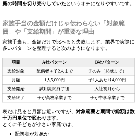
庭の時間を切り売りしていた
というオチになりやすいです。
家族手当の金額だけじゃ伝わらない「対象範
囲」や「支給期間」が重要な理由
家族手当も、金額だけで比べると失敗します。業界で実際に
多いパターンを整理すると次のようになります。
項目
A社パターン
B社パターン
支給対象
配偶者＋子2人まで
子のみ（18歳まで）
月額
1人5,000円
子1人あたり4,000円
支給開始
試用期間終了後
入社初月から
支給終了
子が高校卒業まで
子が中学卒業まで
表だけ見ると月額は近いですが、
対象範囲と期間で総額は数
十万円単位で変わります。
とくに子どもが小さい家庭では、
配偶者が対象か