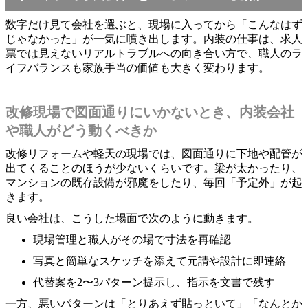
数字だけ見て会社を選ぶと、現場に入ってから「こんなはず
じゃなかった」が一気に噴き出します。内装の仕事は、求人
票では見えないリアルトラブルへの向き合い方で、職人のラ
イフバランスも家族手当の価値も大きく変わります。
改修現場で図面通りにいかないとき、内装会社
や職人がどう動くべきか
改修リフォームや軽天の現場では、図面通りに下地や配管が
出てくることのほうが少ないくらいです。梁が太かったり、
マンションの既存設備が邪魔をしたり、毎回「予定外」が起
きます。
良い会社は、こうした場面で次のように動きます。
現場管理と職人がその場で寸法を再確認
写真と簡単なスケッチを添えて元請や設計に即連絡
代替案を2〜3パターン提示し、指示を文書で残す
一方、悪いパターンは「とりあえず貼っといて」「なんとか